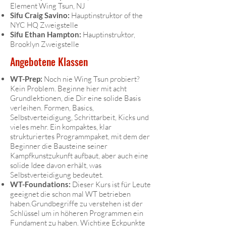
Element Wing Tsun, NJ
Sifu Craig Savino:
Hauptinstruktor of the
NYC HQ Zweigstelle
Sifu Ethan Hampton:
Hauptinstruktor,
Brooklyn Zweigstelle
Angebotene Klassen
WT-Prep:
Noch nie Wing Tsun probiert?
Kein Problem. Beginne hier mit acht
Grundlektionen, die Dir eine solide Basis
verleihen. Formen, Basics,
Selbstverteidigung, Schrittarbeit, Kicks und
vieles mehr. Ein kompaktes, klar
strukturiertes Programmpaket, mit dem der
Beginner die Bausteine seiner
Kampfkunstzukunft aufbaut, aber auch eine
solide Idee davon erhält, was
Selbstverteidigung bedeutet.
WT-Foundations:
Dieser Kurs ist für Leute
geeignet die schon mal WT betrieben
haben.Grundbegriffe zu verstehen ist der
Schlüssel um in höheren Programmen ein
Fundament zu haben. Wichtige Eckpunkte