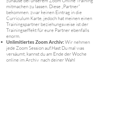
zuhause bei unserem Zoom Online Training
mitmachen zu lassen. Diese „Partner“
bekommen. zwar keinen Eintrag in die
Curriculum Karte, jedoch hat meinen einen
Trainingspartner beziehungsweise ist der
Trainingseffekt für eure Partner ebenfalls
enorm.
Unlimitiertes Zoom Archiv:
Wir nehmen
jede Zoom Session auf.Hast Du mal was
versäumt, kannst du am Ende der Woche
online im Archiv nach deiner Wahl
nachpauken.
Kostenlose FITCanvas Klassen:
Diese 30
Minuten Ganzkörperfitness.Das Beste
daran ist, dass das alles von Zuhause aus, in
Deinem eigenen Tempo machbar ist. Ein
kreatives Calisthenics Programm mit vielen
Wing Tsun Elementen.Diese Stunden sind
für Zoom Mitglieder frei verfügbar und
haben keinen Einfluss auf die anderen
Unterrichtseinheiten.
Kostenlose wöchentliche WT Solo
Konditionsklasse:
Für die Hardcore
Ausdauer Fans unter euch, eine Nonstop-