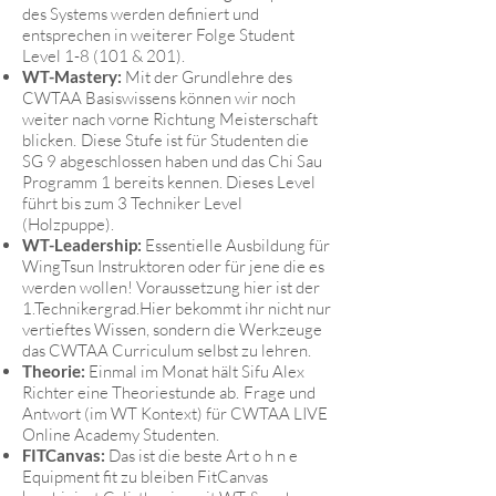
des Systems werden definiert und
entsprechen in weiterer Folge Student
Level 1-8 (101 & 201).
WT-Mastery:
Mit der Grundlehre des
CWTAA Basiswissens können wir noch
weiter nach vorne Richtung Meisterschaft
blicken.
Diese Stufe ist für Studenten die
SG 9 abgeschlossen haben und das Chi Sau
Programm 1 bereits kennen. Dieses Level
führt bis zum 3 Techniker Level
(Holzpuppe).
WT-Leadership:
Essentielle Ausbildung für
WingTsun Instruktoren oder für jene die es
werden wollen! Voraussetzung hier ist der
1.Technikergrad.Hier bekommt ihr nicht nur
vertieftes Wissen, sondern die Werkzeuge
das CWTAA Curriculum selbst zu lehren.
Theorie:
Einmal im Monat hält Sifu Alex
Richter eine Theoriestunde ab.
Frage und
Antwort (im WT Kontext) für CWTAA LIVE
Online Academy Studenten.
FITCanvas:
Das ist die beste Art o h n e
Equipment fit zu bleiben FitCanvas