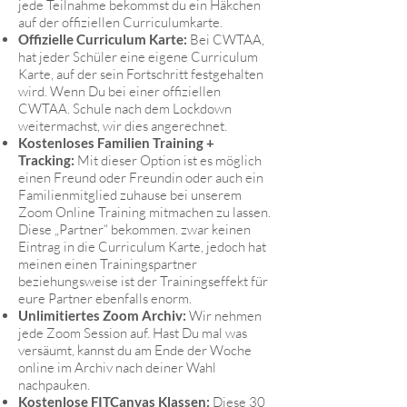
jede Teilnahme bekommst du ein Häkchen
auf der offiziellen Curriculumkarte.
Offizielle Curriculum Karte:
Bei CWTAA,
hat jeder Schüler eine eigene Curriculum
Karte, auf der sein Fortschritt festgehalten
wird. Wenn Du bei einer offiziellen
CWTAA. Schule nach dem Lockdown
weitermachst, wir dies angerechnet.
Kostenloses Familien Training +
Tracking:
Mit dieser Option ist es möglich
einen Freund oder Freundin oder auch ein
Familienmitglied zuhause bei unserem
Zoom Online Training mitmachen zu lassen.
Diese „Partner“ bekommen. zwar keinen
Eintrag in die Curriculum Karte, jedoch hat
meinen einen Trainingspartner
beziehungsweise ist der Trainingseffekt für
eure Partner ebenfalls enorm.
Unlimitiertes Zoom Archiv:
Wir nehmen
jede Zoom Session auf. Hast Du mal was
versäumt, kannst du am Ende der Woche
online im Archiv nach deiner Wahl
nachpauken.
Kostenlose FITCanvas Klassen:
Diese 30