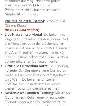
bekommst die Möglichkeit mit jedem
Instruktor der CWTAA Online
Privatunterricht zu buchen und das zu
Mitgliedskonditionen.
PREMIUM PROGRAMM
:
$259/Monat
($5 pro Klasse)
für TG 1+ (und darüber)
Live Klassen pro Monat:
Du bekommst
Zugang zu 56 Online Klassen (Zoom Live)
pro Monat, inklusive der wöchentlichen
Leadership Klassen und allen WT Klassen in
Sifu Alex virtuellem Klassenzimmer. Für
jede Teilnahme bekommst du ein Häkchen
auf der offiziellen Curriculumkarte.
Offizielle Curriculum Karte
: Bei CWTAA,
hat jeder Schüler eine eigene Curriculum
Karte, auf der sein Fortschritt festgehalten
wird.Wenn Du bei einer offiziellen
CWTAA
.
Schule nach dem Lockdown
weitermachst, wir dies angerechnet.
Kostenloses Familien-Training:
Mit dieser
Option ist es möglich einen Freund oder
Freundin oder auch ein Familienmitglied