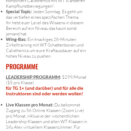
kombiniert Calisthenics mit WT & anderen
Kampfkunstbewegungen!
Special Topic:
Jeden Sonntag. Es geht um
das vertiefen eines spezifischen Thema.
Ihr
hebt euer Level des Wissens in diesem
Bereich auf ein Niveau das kaum sonst
jemand hat.
Wing-Bas:
Ein knackiges 28-Minuten
Zirkeltraining mit WT-Schattenboxen und
Calisthenics um eure Kraftausdauer auf ein
hohes Niveau zu pushen.
PROGRAMME
LEADERSHIP PROGRAMM
:
$299/Monat
($5 pro Klasse)
für TG 1+ (und darüber) und für alle die
Instruktoren sind oder werden wollen!
Live Klassen pro Monat:
Du bekommst
Zugang zu 56 Online Klassen (Zoom Live)
pro Monat, inklusive der wöchentlichen
Leadership Klassen und allen WT Klassen in
Sifu Alex virtuellem Klassenzimmer. Für